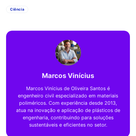
Ciência
Marcos Vinícius
Marcos Vinícius de Oliveira Santos é
engenheiro civil especializado em materiais
poliméricos. Com experiência desde 2013,
atua na inovação e aplicação de plásticos de
engenharia, contribuindo para soluções
sustentáveis e eficientes no setor.