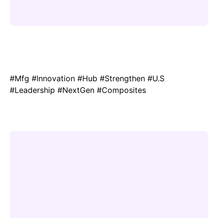
#Mfg #Innovation #Hub #Strengthen #U.S
#Leadership #NextGen #Composites