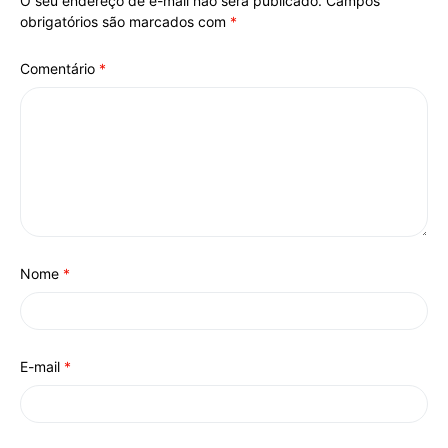
O seu endereço de e-mail não será publicado.
Campos
Alternative:
obrigatórios são marcados com
*
Comentário
*
Nome
*
E-mail
*