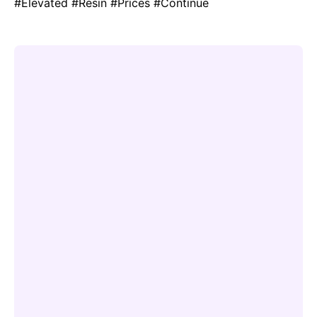
#Elevated #Resin #Prices #Continue