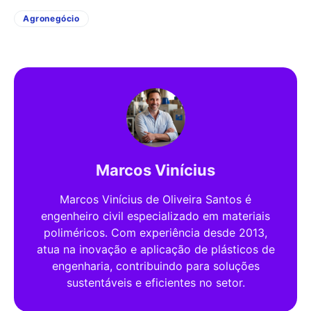
Agronegócio
Marcos Vinícius
Marcos Vinícius de Oliveira Santos é
engenheiro civil especializado em materiais
poliméricos. Com experiência desde 2013,
atua na inovação e aplicação de plásticos de
engenharia, contribuindo para soluções
sustentáveis e eficientes no setor.