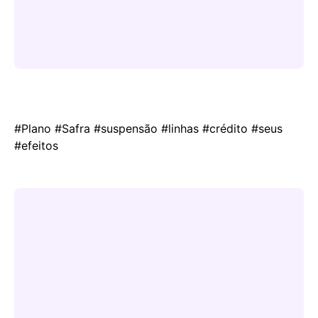
#Plano #Safra #suspensão #linhas #crédito #seus
#efeitos