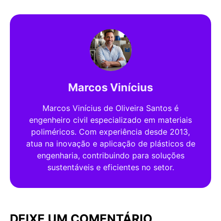
Marcos Vinícius
Marcos Vinícius de Oliveira Santos é
engenheiro civil especializado em materiais
poliméricos. Com experiência desde 2013,
atua na inovação e aplicação de plásticos de
engenharia, contribuindo para soluções
sustentáveis e eficientes no setor.
DEIXE UM COMENTÁRIO