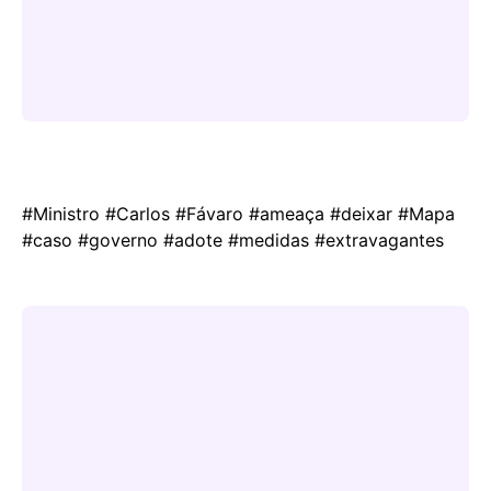
#Ministro #Carlos #Fávaro #ameaça #deixar #Mapa
#caso #governo #adote #medidas #extravagantes