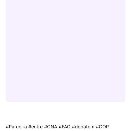
#Parceira #entre #CNA #FAO #debatem #COP