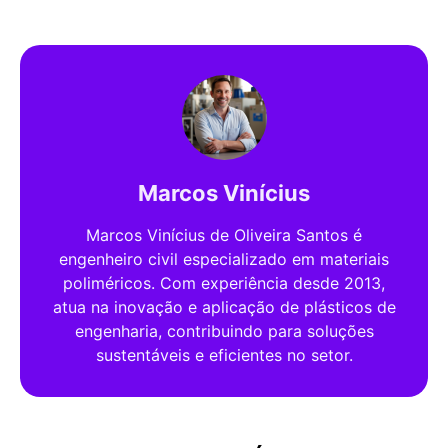
Marcos Vinícius
Marcos Vinícius de Oliveira Santos é
engenheiro civil especializado em materiais
poliméricos. Com experiência desde 2013,
atua na inovação e aplicação de plásticos de
engenharia, contribuindo para soluções
sustentáveis e eficientes no setor.