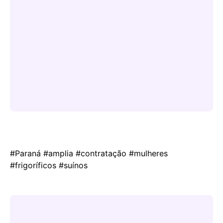
#Paraná #amplia #contratação #mulheres
#frigoríficos #suínos