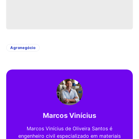
Agronegócio
Marcos Vinícius
Marcos Vinícius de Oliveira Santos é
engenheiro civil especializado em materiais