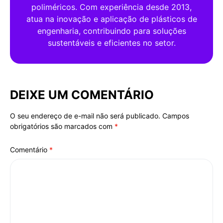
poliméricos. Com experiência desde 2013,
atua na inovação e aplicação de plásticos de
engenharia, contribuindo para soluções
sustentáveis e eficientes no setor.
DEIXE UM COMENTÁRIO
O seu endereço de e-mail não será publicado.
Campos
Alternative:
obrigatórios são marcados com
*
Comentário
*