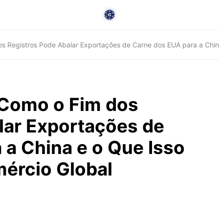
os Registros Pode Abalar Exportações de Carne dos EUA para a China
: Como o Fim dos
lar Exportações de
 a China e o Que Isso
mércio Global