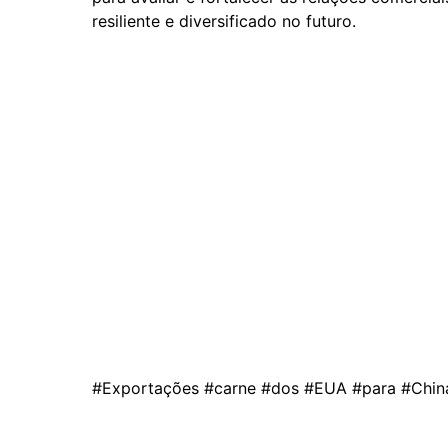
resiliente e diversificado no futuro.
#Exportações #carne #dos #EUA #para #China 