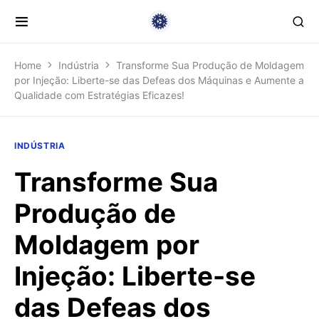
Home
Indústria
Transforme Sua Produção de Moldagem
por Injeção: Liberte-se das Defeas dos Máquinas e Aumente a
Qualidade com Estratégias Eficazes!
INDÚSTRIA
Transforme Sua
Produção de
Moldagem por
Injeção: Liberte-se
das Defeas dos