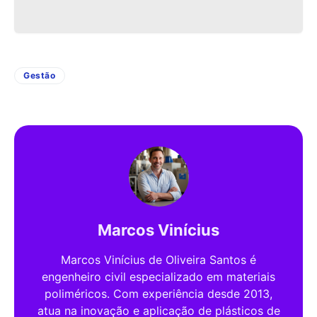
Gestão
Marcos Vinícius
Marcos Vinícius de Oliveira Santos é
engenheiro civil especializado em materiais
poliméricos. Com experiência desde 2013,
atua na inovação e aplicação de plásticos de