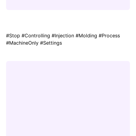
#Stop #Controlling #Injection #Molding #Process
#MachineOnly #Settings