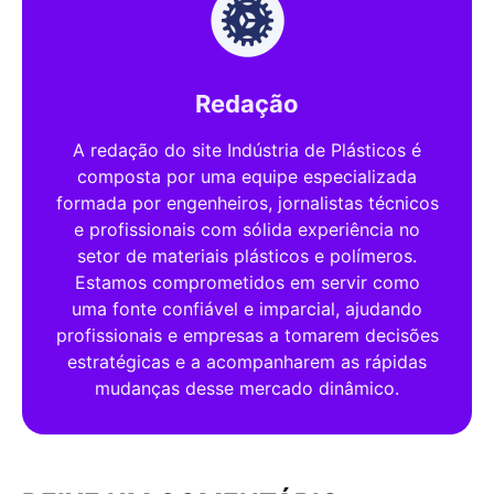
Redação
A redação do site Indústria de Plásticos é
composta por uma equipe especializada
formada por engenheiros, jornalistas técnicos
e profissionais com sólida experiência no
setor de materiais plásticos e polímeros.
Estamos comprometidos em servir como
uma fonte confiável e imparcial, ajudando
profissionais e empresas a tomarem decisões
estratégicas e a acompanharem as rápidas
mudanças desse mercado dinâmico.