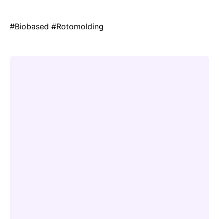
#Biobased #Rotomolding