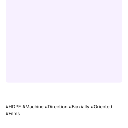
#HDPE #Machine #Direction #Biaxially #Oriented
#Films