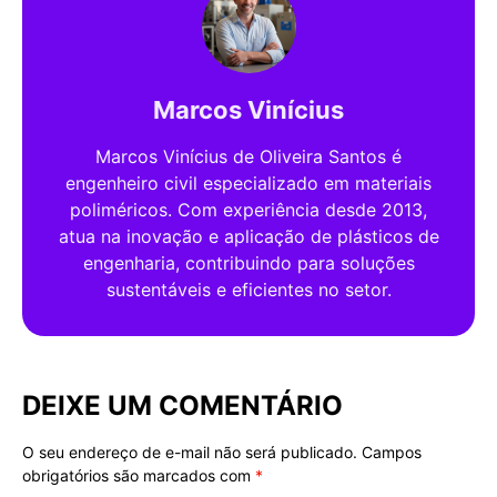
Marcos Vinícius
Marcos Vinícius de Oliveira Santos é
engenheiro civil especializado em materiais
poliméricos. Com experiência desde 2013,
atua na inovação e aplicação de plásticos de
engenharia, contribuindo para soluções
sustentáveis e eficientes no setor.
DEIXE UM COMENTÁRIO
O seu endereço de e-mail não será publicado.
Campos
Alternative:
obrigatórios são marcados com
*