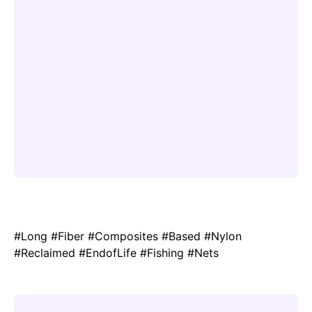
#Long #Fiber #Composites #Based #Nylon
#Reclaimed #EndofLife #Fishing #Nets