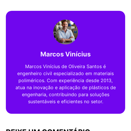
Marcos Vinícius
Marcos Vinícius de Oliveira Santos é
engenheiro civil especializado em materiais
poliméricos. Com experiência desde 2013,
atua na inovação e aplicação de plásticos de
engenharia, contribuindo para soluções
sustentáveis e eficientes no setor.