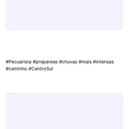
#Pecuarista #preparese #chuvas #mais #intensas
#caminho #CentroSul