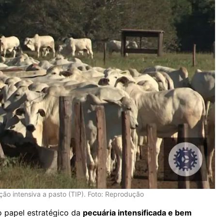
ão intensiva a pasto (TIP). Foto: Reprodução
 o papel estratégico da
pecuária intensificada e bem