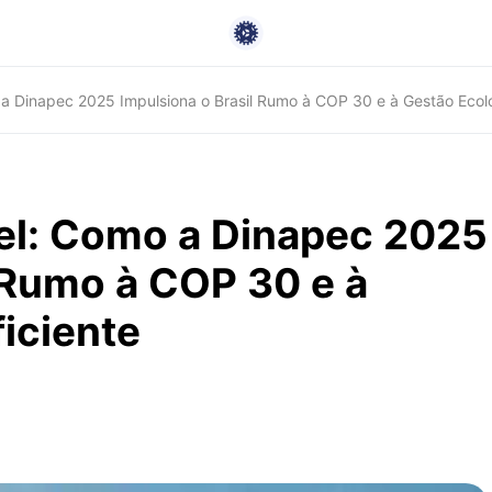
a Dinapec 2025 Impulsiona o Brasil Rumo à COP 30 e à Gestão Ecoló
el: Como a Dinapec 2025
 Rumo à COP 30 e à
iciente