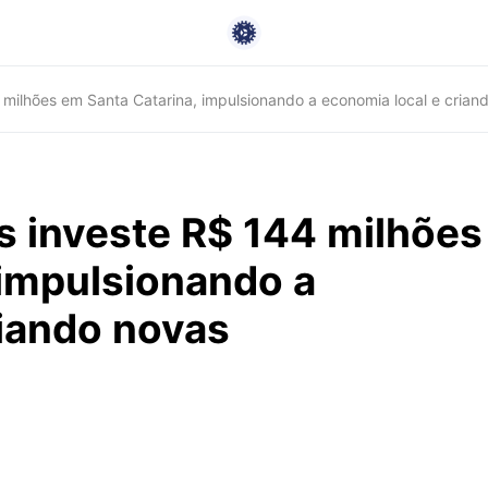
milhões em Santa Catarina, impulsionando a economia local e crian
 investe R$ 144 milhões
 impulsionando a
riando novas