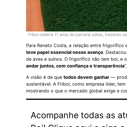
Friboi celebra 11 anos de parceria sólida, trazendo s
Para Renato Costa, a relação entre frigorífico
teve papel essencial nesse avanço
. Destacou
de aves e suínos. O frigorífico não tem boi, e o
andar juntos, com confiança e transparência
”.
A visão é de que
todos devem ganhar
— produ
sustentável. A Friboi, como empresa líder, te
mostrando o que o mercado global exige e com
Acompanhe todas as atu