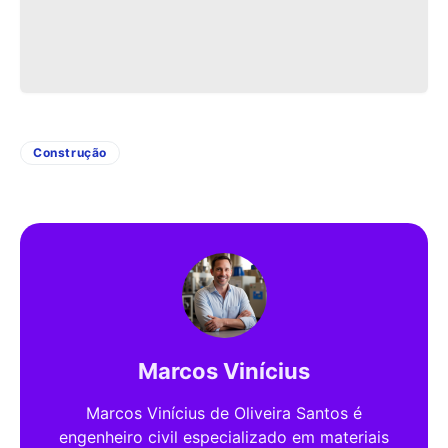
Construção
Marcos Vinícius
Marcos Vinícius de Oliveira Santos é
engenheiro civil especializado em materiais