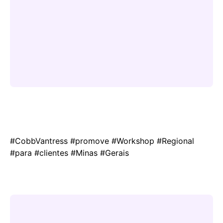
#CobbVantress #promove #Workshop #Regional
#para #clientes #Minas #Gerais