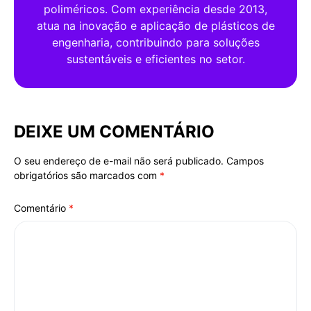
poliméricos. Com experiência desde 2013,
atua na inovação e aplicação de plásticos de
engenharia, contribuindo para soluções
sustentáveis e eficientes no setor.
DEIXE UM COMENTÁRIO
O seu endereço de e-mail não será publicado.
Campos
Alternative:
obrigatórios são marcados com
*
Comentário
*