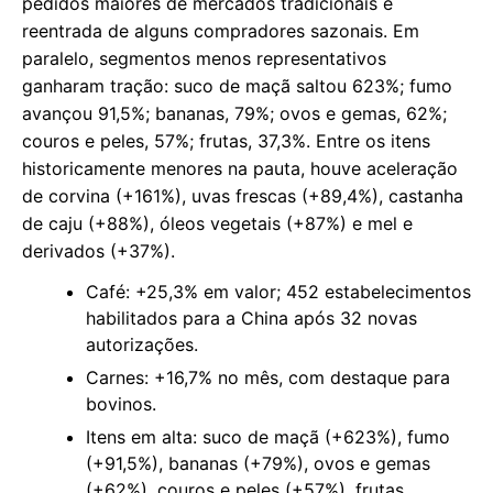
pedidos maiores de mercados tradicionais e
reentrada de alguns compradores sazonais. Em
paralelo, segmentos menos representativos
ganharam tração: suco de maçã saltou 623%; fumo
avançou 91,5%; bananas, 79%; ovos e gemas, 62%;
couros e peles, 57%; frutas, 37,3%. Entre os itens
historicamente menores na pauta, houve aceleração
de corvina (+161%), uvas frescas (+89,4%), castanha
de caju (+88%), óleos vegetais (+87%) e mel e
derivados (+37%).
Café: +25,3% em valor; 452 estabelecimentos
habilitados para a China após 32 novas
autorizações.
Carnes: +16,7% no mês, com destaque para
bovinos.
Itens em alta: suco de maçã (+623%), fumo
(+91,5%), bananas (+79%), ovos e gemas
(+62%), couros e peles (+57%), frutas