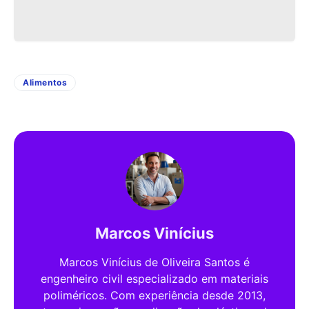
Alimentos
Marcos Vinícius
Marcos Vinícius de Oliveira Santos é
engenheiro civil especializado em materiais
poliméricos. Com experiência desde 2013,