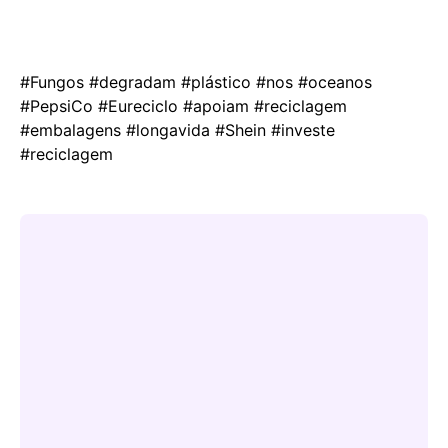
#Fungos #degradam #plástico #nos #oceanos
#PepsiCo #Eureciclo #apoiam #reciclagem
#embalagens #longavida #Shein #investe
#reciclagem