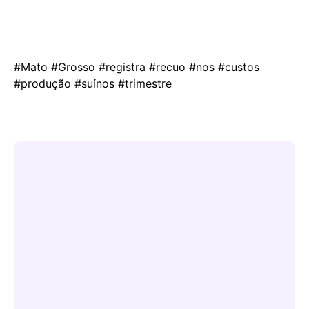
#Mato #Grosso #registra #recuo #nos #custos
#produção #suínos #trimestre