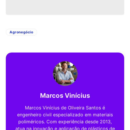
Agronegócio
Marcos Vinícius
Marcos Vinícius de Oliveira Santos é
engenheiro civil especializado em materiais
poliméricos. Com experiência desde 2013,
atua na inovação e aplicação de plásticos de