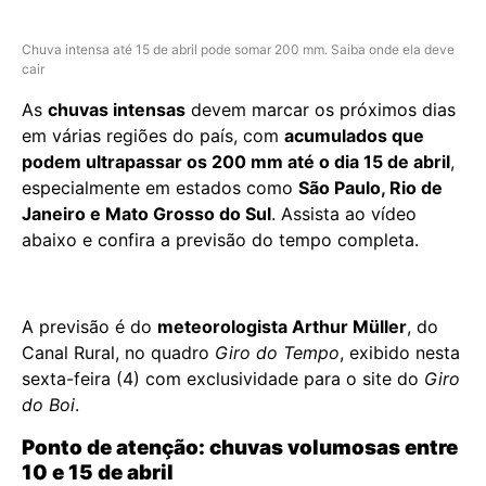
Chuva intensa até 15 de abril pode somar 200 mm. Saiba onde ela deve
cair
As
chuvas intensas
devem marcar os próximos dias
em várias regiões do país, com
acumulados que
podem ultrapassar os 200 mm até o dia 15 de abril
,
especialmente em estados como
São Paulo, Rio de
Janeiro e Mato Grosso do Sul
. Assista ao vídeo
abaixo e confira a previsão do tempo completa.
A previsão é do
meteorologista Arthur Müller
, do
Canal Rural, no quadro
Giro do Tempo
, exibido nesta
sexta-feira (4) com exclusividade para o site do
Giro
do Boi
.
Ponto de atenção: chuvas volumosas entre
10 e 15 de abril