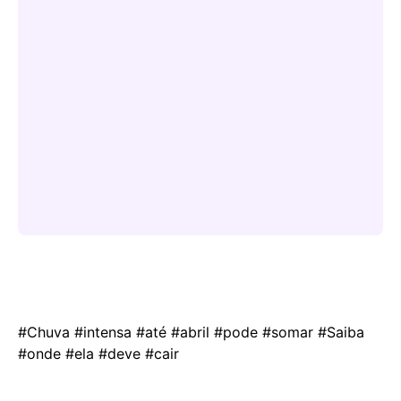
#Chuva #intensa #até #abril #pode #somar #Saiba
#onde #ela #deve #cair